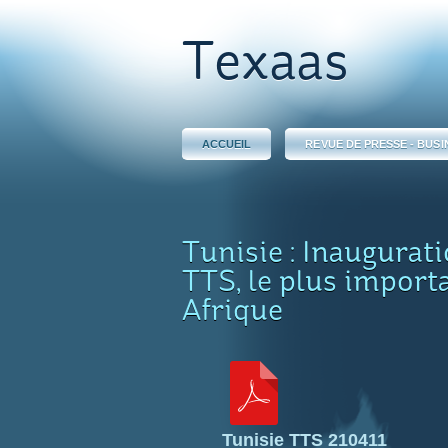
Texaas
ACCUEIL
REVUE DE PRESSE - BUSI
Tunisie : Inaugurati
TTS, le plus import
Afrique
Tunisie TTS 210411