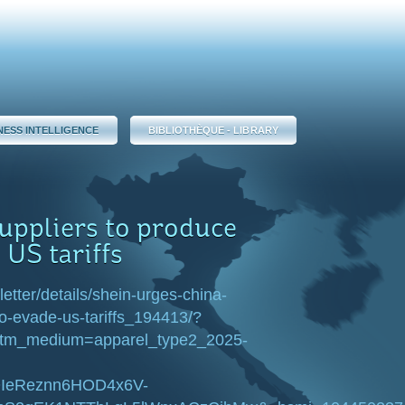
NESS INTELLIGENCE
BIBLIOTHÈQUE - LIBRARY
uppliers to produce
 US tariffs
etter/details/shein-urges-china-
to-evade-us-tariffs_194413/?
tm_medium=apparel_type2_2025-
IeReznn6HOD4x6V-