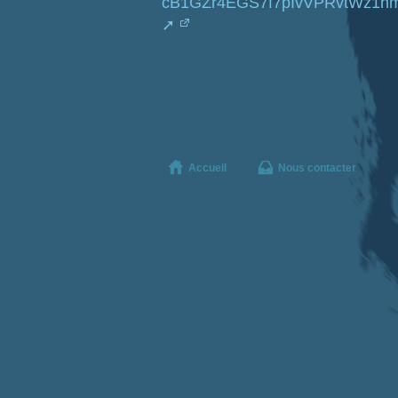
cB1GZr4EGS7f7pIvVPRvtWz1hmS
Accueil
Nous contacter