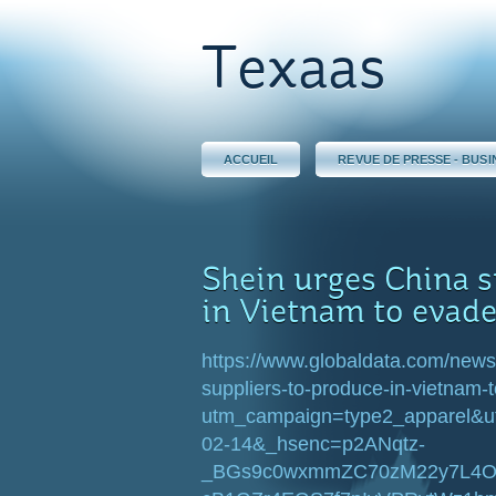
Texaas
ACCUEIL
REVUE DE PRESSE - BUSI
Shein urges China s
in Vietnam to evade
https://www.globaldata.com/newsl
suppliers-to-produce-in-vietnam-
utm_campaign=type2_apparel&u
02-14&_hsenc=p2ANqtz-
_BGs9c0wxmmZC70zM22y7L4O