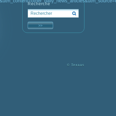
_content=other_daily_news_articles&utm_source=
Recherche
© Texaas