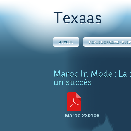
Texaas
ACCUEIL
REVUE DE PRESSE - BUSI
Maroc In Mode : La 
un succès
Maroc 230106