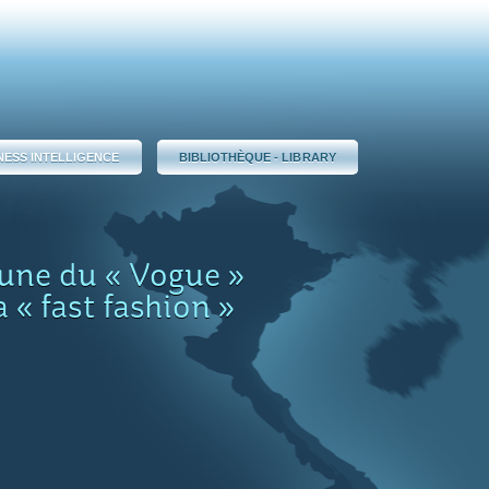
NESS INTELLIGENCE
BIBLIOTHÈQUE - LIBRARY
une du « Vogue »
a « fast fashion »