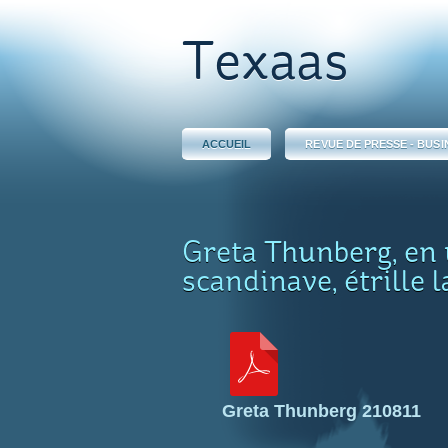
Texaas
ACCUEIL
REVUE DE PRESSE - BUSI
Greta Thunberg, en 
scandinave, étrille l
Greta Thunberg 210811