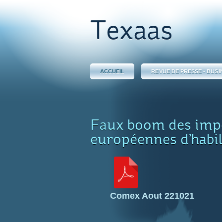
Texaas
ACCUEIL
REVUE DE PRESSE - BUSI
Faux boom des imp
européennes d’habil
Comex Aout 221021