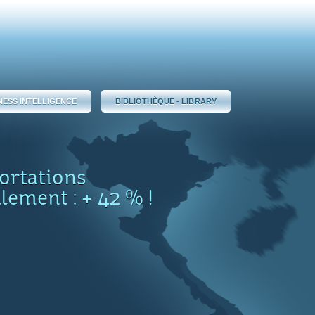
NESS INTELLIGENCE
BIBLIOTHÈQUE - LIBRARY
ortations
lement : + 42 % !