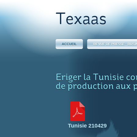
Texaas
ACCUEIL
REVUE DE PRESSE - BUSI
Eriger la Tunisie c
de production aux p
Tunisie 210429