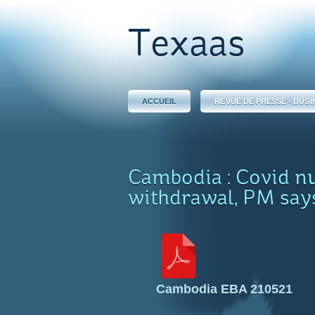
Texaas
ACCUEIL
REVUE DE PRESSE - BUSI
Cambodia : Covid nu
withdrawal, PM say
Cambodia EBA 210521