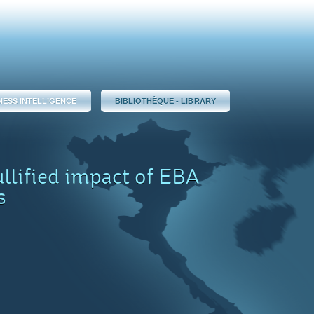
NESS INTELLIGENCE
BIBLIOTHÈQUE - LIBRARY
llified impact of EBA
s