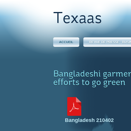
Texaas
ACCUEIL
REVUE DE PRESSE - BUSI
Bangladeshi garme
efforts to go green
Bangladesh 210402